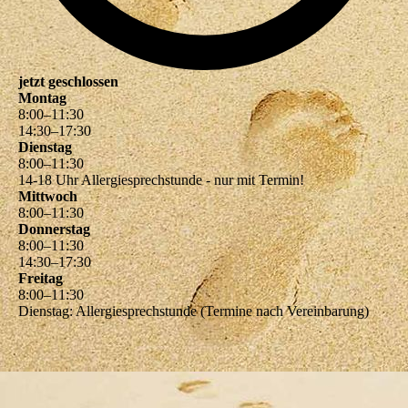
jetzt geschlossen
Montag
8
:
00
–
11
:
30
14
:
30
–
17
:
30
Dienstag
8
:
00
–
11
:
30
14-18 Uhr Allergiesprechstunde - nur mit Termin!
Mittwoch
8
:
00
–
11
:
30
Donnerstag
8
:
00
–
11
:
30
14
:
30
–
17
:
30
Freitag
8
:
00
–
11
:
30
Dienstag: Allergiesprechstunde (Termine nach Vereinbarung)