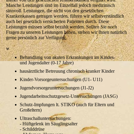
Manche Leistungen sind im Einzelfall jedoch medizinisch
sinnvoll. Leistungen, die nicht von den gesetzlichen
Krankenkassen getragen werden, führen wir selbstverständlich
auch bei gesetzlich versicherten Patienten durch. Diese
Leistungen müssen selbst bezahlt werden. Sollten Sie noch
Fragen zu unseren Leistungen haben, stehen wir Ihnen natürlich
gerne persönlich zur Verfügung.
Behandlung von akuten Erkrankungen im Kindes-
und Jugendalter (0-17 Jahre)
hausärztliche Betreuung chronisch kranker Kinder
Kinder-Vorsorgeuntersuchungen (U1- U11)
Jugendvorsorgeuntersuchungen (J1-J2)
Jugendarbeitsschutzgesetz-Untersuchungen (JASG)
Schutz-Impfungen lt. STIKO (auch für Eltern und
Großeltern)
Ultraschalluntersuchungen:
- Hüftgelenk im Säuglingsalter
- Schilddrüse