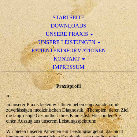
STARTSEITE
DOWNLOADS
UNSERE PRAXIS
UNSERE LEISTUNGEN
PATIENTENINFORMATIONEN
KONTAKT
IMPRESSUM
Praxisprofil
In unserer Praxis bieten wir Ihnen neben einer soliden und
zuverlässigen medizinischen Diagnostik, Therapien, deren Ziel
die langfristige Gesundheit Ihres Kindes ist. Hier finden Sie
einen Auszug aus unserem Leistungsspektrum:
Wir bieten unseren Patienten ein Leistungsangebot, das nicht
immer von den gesetzlichen Krankenkassen vergütet wird.